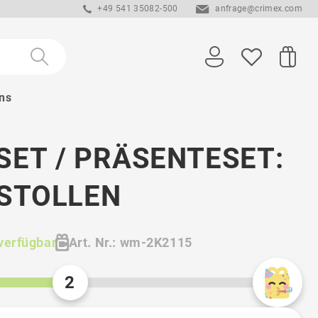
+49 541 35082-500
anfrage@crimex.com
ns
ET / PRÄSENTESET:
 STOLLEN
verfügbar
Art. Nr.: wm-2K2115
2