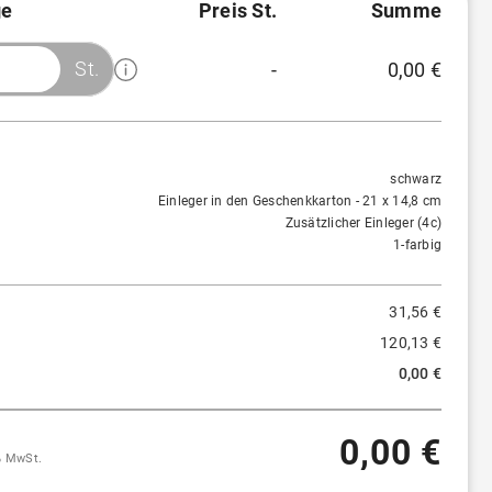
e
Preis St.
Summe
St.
-
0,00 €
Menge
Preis/St.
Rabatt
1 St.
31,56 €
-
schwarz
Einleger in den Geschenkkarton - 21 x 14,8 cm
50 St.
30,41 €
≈
4 %
Zusätzlicher Einleger (4c)
1-farbig
100 St.
29,58 €
≈
6 %
31,56 €
250 St.
28,69 €
≈
9 %
120,13 €
0,00 €
0,00 €
9% MwSt.