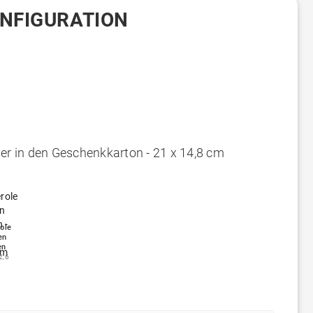
ONFIGURATION
ger in den Geschenkkarton - 21 x 14,8 cm
ole
en
en
2,6