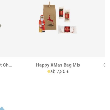
Geschenkset Präsenteset Christstollen im roten Geschenkkarton
Happy XMas Bag Mix
ab 7,86 €