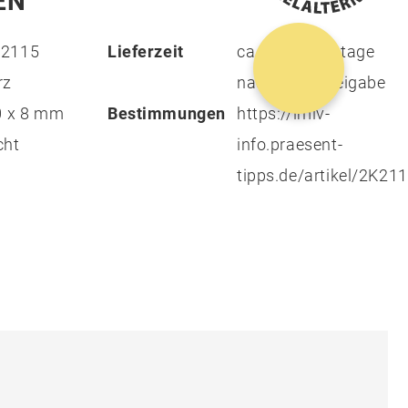
EN
2115
Lieferzeit
ca. 21 Arbeitstage
rz
nach Druckfreigabe
0 x 8 mm
Bestimmungen
https://lmiv-
cht
info.praesent-
tipps.de/artikel/2K21