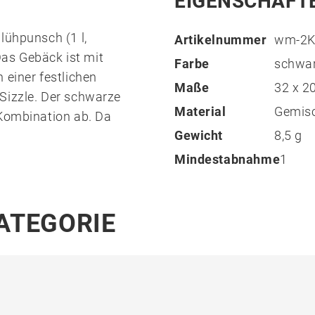
EIGENSCHAFT
lühpunsch (1 l,
Artikelnummer
wm-2K
 Das Gebäck ist mit
Farbe
schwa
 einer festlichen
Maße
32 x 2
Sizzle. Der schwarze
Material
Gemis
 Kombination ab. Da
Gewicht
8,5 g
Mindestabnahme
1
KATEGORIE