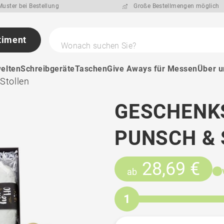
uster bei Bestellung
Große Bestellmengen möglich
timent
Wonach suchen Sie?
elten
Schreibgeräte
Taschen
Give Aways für Messen
Über u
Stollen
GESCHENKS
PUNSCH &
28,69 €
ab
1