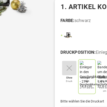
1. ARTIKEL K
FARBE:
schwarz
DRUCKPOSITION:
Einle
Ohne
Einleger in
Bander
den
um d
Druck
Geschenkkarton
Stoll
21 x 14,8 cm
9,6 x 3
cm
Bitte wählen Sie die Druckart