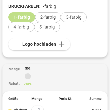
DRUCKFARBEN:
1-farbig
1-farbig
2-farbig
3-farbig
4-farbig
5-farbig
Logo hochladen
10K
100
300
500
1K
2K
3K
5K
Menge
Rabatt
-16%
-20%
-25%
-26%
-26%
-27%
-28%
Größe
Menge
Preis St.
Summe