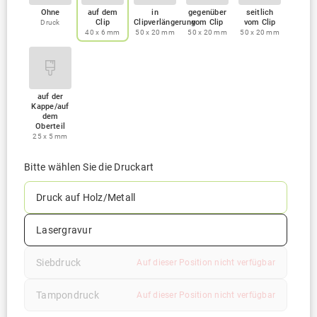
Ohne
auf dem
in
gegenüber
seitlich
Clip
Clipverlängerung
vom Clip
vom Clip
Druck
40 x 6 mm
50 x 20 mm
50 x 20 mm
50 x 20 mm
auf der
Kappe/auf
dem
Oberteil
25 x 5 mm
Bitte wählen Sie die Druckart
Druck auf Holz/Metall
Lasergravur
Siebdruck
Auf dieser Position nicht verfügbar
Tampondruck
Auf dieser Position nicht verfügbar