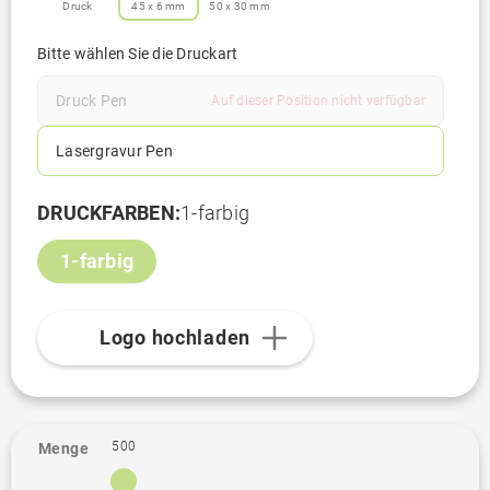
Druck
45 x 6 mm
50 x 30 mm
Bitte wählen Sie die Druckart
Druck Pen
Auf dieser Position nicht verfügbar
Lasergravur Pen
DRUCKFARBEN:
1-farbig
1-farbig
Logo hochladen
500
Menge