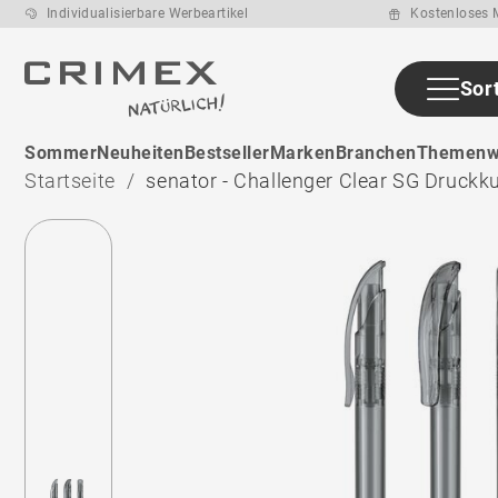
Individualisierbare Werbeartikel
Kostenloses M
Sor
ab den ca. 22
Sommer
Neuheiten
Bestseller
Marken
Branchen
Themenw
Arbeitstage
nach
Startseite
senator - Challenger Clear SG Druckk
Druckfreigabe