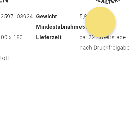
012597103924
Gewicht
5,83 g
Mindestabnahme
500
300 x 180
Lieferzeit
ca. 22 Arbeitstage
nach Druckfreigabe
toff