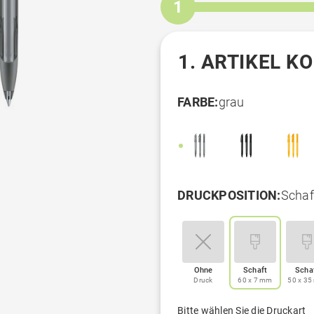
1
1. ARTIKEL K
FARBE:
grau
DRUCKPOSITION:
Schaf
Ohne
Schaft
Scha
Druck
60 x 7 mm
50 x 3
Bitte wählen Sie die Druckart