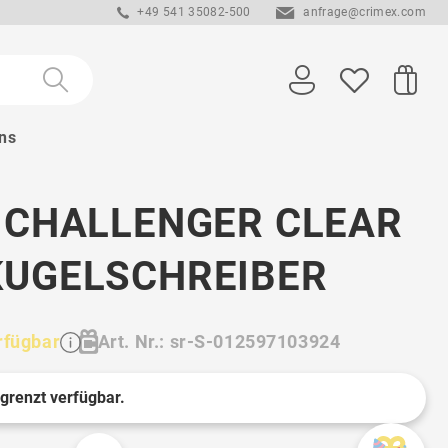
+49 541 35082-500
anfrage@crimex.com
ns
 CHALLENGER CLEAR
KUGELSCHREIBER
rfügbar
Art. Nr.: sr-S-012597103924
egrenzt verfügbar.
1 St.
1 St.