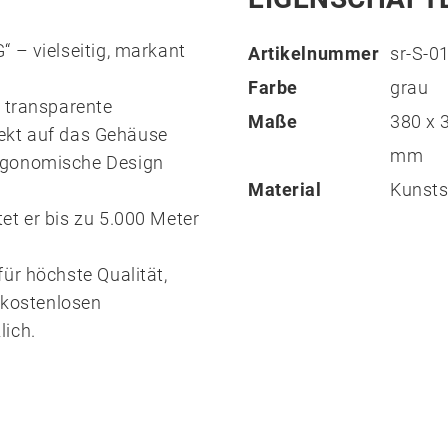
 – vielseitig, markant
Artikelnummer
sr-S-
Farbe
grau
d transparente
Maße
380 x 
rfekt auf das Gehäuse
mm
ergonomische Design
Material
Kunsts
et er bis zu 5.000 Meter
ür höchste Qualität,
r kostenlosen
lich.