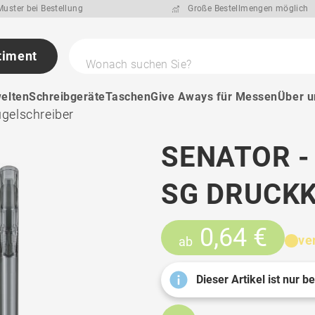
uster bei Bestellung
Große Bestellmengen möglich
timent
Wonach suchen Sie?
elten
Schreibgeräte
Taschen
Give Aways für Messen
Über u
ugelschreiber
SENATOR -
SG DRUCK
0,64 €
ve
ab
Dieser Artikel ist nur b