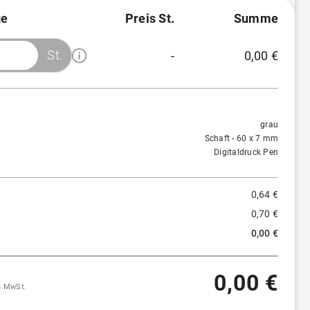
e
Preis St.
Summe
St.
-
0,00 €
Menge
Preis/St.
Rabatt
500 St.
0,64 €
-
grau
Schaft - 60 x 7 mm
Digitaldruck Pen
0,64 €
0,70 €
0,00 €
0,00 €
9% MwSt.