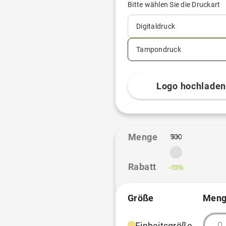
Bitte wählen Sie die Druckart
Digitaldruck
Tampondruck
Logo hochlade
Menge
100
500
1K
Rabatt
-11%
-5%
Größe
Meng
Einheitsgröße