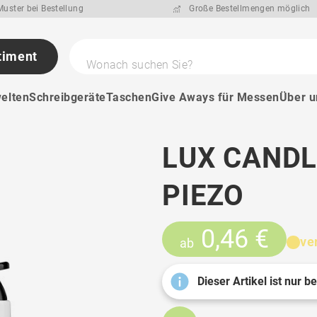
uster bei Bestellung
Große Bestellmengen möglich
timent
Wonach suchen Sie?
elten
Schreibgeräte
Taschen
Give Aways für Messen
Über u
LUX CANDL
PIEZO
0,46 €
ve
ab
Dieser Artikel ist nur b