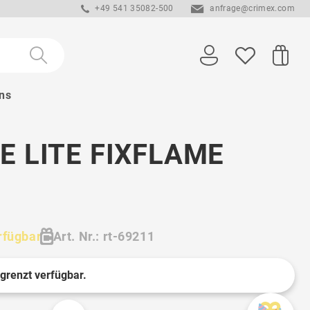
+49 541 35082-500
anfrage@crimex.com
ns
E LITE FIXFLAME
rfügbar
Art. Nr.: rt-69211
egrenzt verfügbar.