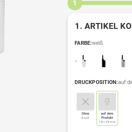
1
1. ARTIKEL K
FARBE:
weiß
DRUCKPOSITION:
auf d
Ohne
auf dem
Produkt
Druck
18 x 33 mm