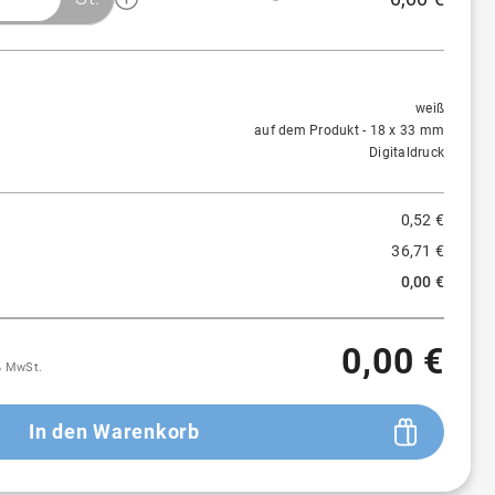
Menge
Preis/St.
Rabatt
100 St.
0,52 €
-
weiß
auf dem Produkt - 18 x 33 mm
500 St.
0,49 €
≈
5 %
Digitaldruck
1.000 St.
0,46 €
≈
11 %
0,52 €
36,71 €
0,00 €
0,00 €
9% MwSt.
In den Warenkorb