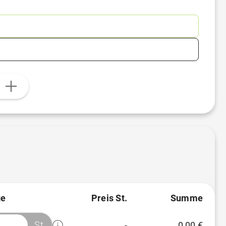
n
e
Preis St.
Summe
St.
-
0,00 €