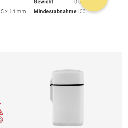
Gewicht
0,02 g
05 x 14 mm
Mindestabnahme
100