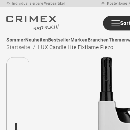
Individualisierbare Werbeartikel
Kostenloses M
Sor
Sommer
Neuheiten
Bestseller
Marken
Branchen
Themenw
Startseite
LUX Candle Lite Fixflame Piezo