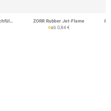
Elektronik Feuerzeug nachfüllbar GEOFFREY
ZORR Rubber Jet-Flame
ab 0,84 €