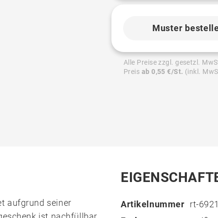
Muster bestell
Alle Preise zzgl. gesetzl. MwS
Preis
ab 0,55 €/St.
(inkl. MwS
EIGENSCHAFT
t aufgrund seiner
Artikelnummer
rt-692
geschenk ist nachfüllbar