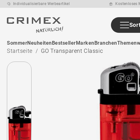
Individualisierbare Werbeartikel
Kostenloses M
Sor
Sommer
Neuheiten
Bestseller
Marken
Branchen
Themenw
Startseite
GO Transparent Classic