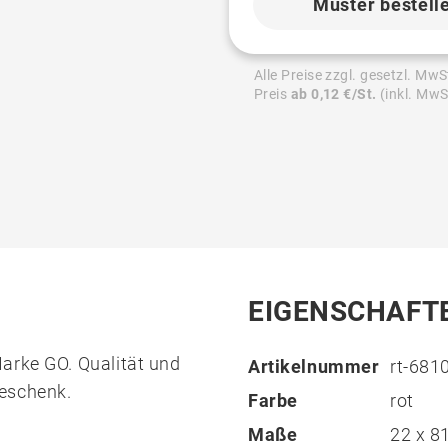
Muster bestell
Alle Preise zzgl. gesetzl. MwS
Preis
ab 0,12 €/St.
(inkl. MwS
EIGENSCHAFT
arke GO. Qualität und
Artikelnummer
rt-681
geschenk.
Farbe
rot
Maße
22 x 8