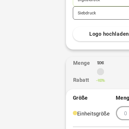
Siebdruck
Logo hochlade
Menge
10K
500
3K
Rabatt
-12%
-6%
Größe
Meng
Einheitsgröße