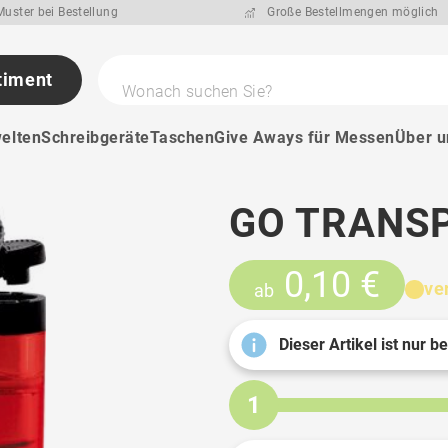
uster bei Bestellung
Große Bestellmengen möglich
timent
Wonach suchen Sie?
elten
Schreibgeräte
Taschen
Give Aways für Messen
Über u
GO TRANS
0,10 €
ve
ab
Dieser Artikel ist nur b
1