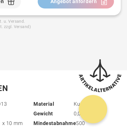
en
Angebot anfordern
t. u. Versand.
t. zzgl. Versand)
EN
013
Material
Kunststoff
Gewicht
0,02 g
1 x 10 mm
Mindestabnahme
500