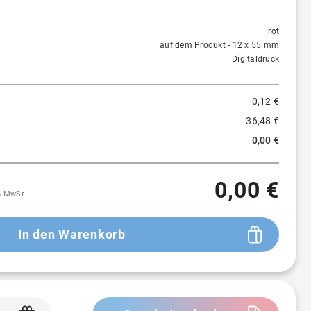
Menge
Preis/St.
Rabatt
500 St.
0,12 €
-
rot
auf dem Produkt - 12 x 55 mm
3.000 St.
0,11 €
≈
6 %
Digitaldruck
10.000 St.
0,10 €
≈
12 %
0,12 €
36,48 €
0,00 €
0,00 €
9% MwSt.
In den Warenkorb