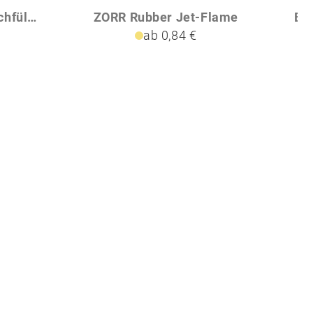
Elektronik Feuerzeug nachfüllbar GEOFFREY
ZORR Rubber Jet-Flame
ab 0,84 €