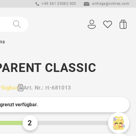
+49 541 35082-500
anfrage@crimex.com
ns
PARENT CLASSIC
rfügbar
Art. Nr.: rt-681013
egrenzt verfügbar.
2