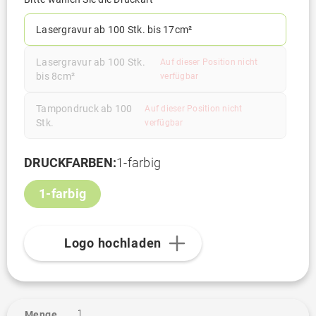
Lasergravur ab 100 Stk. bis 17cm²
Lasergravur ab 100 Stk.
Auf dieser Position nicht
bis 8cm²
verfügbar
Tampondruck ab 100
Auf dieser Position nicht
Stk.
verfügbar
DRUCKFARBEN:
1-farbig
1-farbig
Logo hochladen
1
Menge