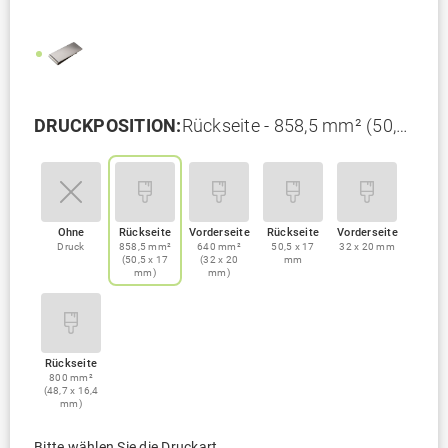
DRUCKPOSITION:
Rückseite - 858,5 mm² (50,5
x 17 mm)
Ohne
Rückseite
Vorderseite
Rückseite
Vorderseite
Druck
858,5 mm²
640 mm²
50,5 x 17
32 x 20 mm
(50,5 x 17
(32 x 20
mm
mm)
mm)
Rückseite
800 mm²
(48,7 x 16,4
mm)
Bitte wählen Sie die Druckart