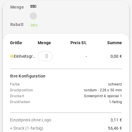
100
250
500
50
Menge
Rabatt
-12%
-18%
-21%
Größe
Menge
Preis St.
Summe
Einheitsgröße
-
0,00 €
Ihre Konfiguration
Farbe
schwarz
Druckposition
rundum - 228 x 50 mm
Druckart
Screenprint A special 1
Druckfarben
1-farbig
Einzelpreis ohne Logo
3,11 €
+ Druck (1-farbig)
56,46 €