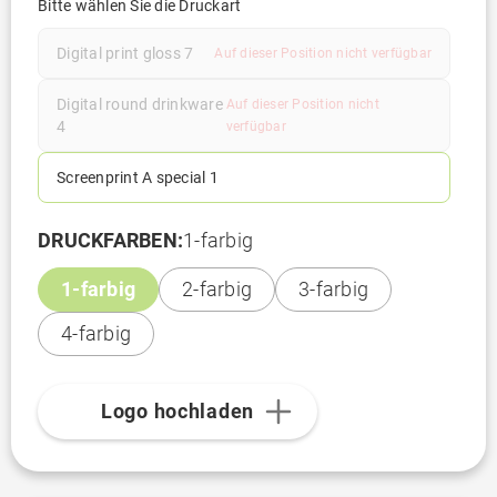
Bitte wählen Sie die Druckart
Digital print gloss 7
Auf dieser Position nicht verfügbar
Digital round drinkware
Auf dieser Position nicht
4
verfügbar
Screenprint A special 1
DRUCKFARBEN:
1-farbig
1-farbig
2-farbig
3-farbig
4-farbig
Logo hochladen