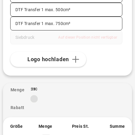
DTF Transfer 1 max. 500cm²
DTF Transfer 1 max. 750cm²
Siebdruck
Auf dieser Position nicht verfügbar
Logo hochladen
250
500
1K
1
Menge
Rabatt
Größe
Menge
Preis St.
Summe