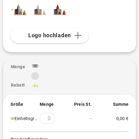
Logo hochladen
100
25
50
1
Menge
Rabatt
-3%
-5%
-6%
Größe
Menge
Preis St.
Summe
Einheitsgröße
-
0,00 €