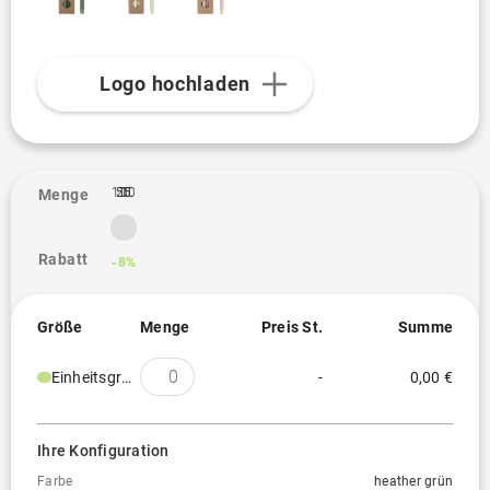
Logo hochladen
100
25
50
1
Menge
Rabatt
-3%
-5%
-6%
Größe
Menge
Preis St.
Summe
Einheitsgröße
-
0,00 €
Ihre Konfiguration
Farbe
heather grün