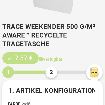
TRACE WEEKENDER 500 G/M²
AWARE™ RECYCELTE
TRAGETASCHE
7,57 €
verfügbar
ab
1
2
1. ARTIKEL KONFIGURATION
FARBE:
weiß