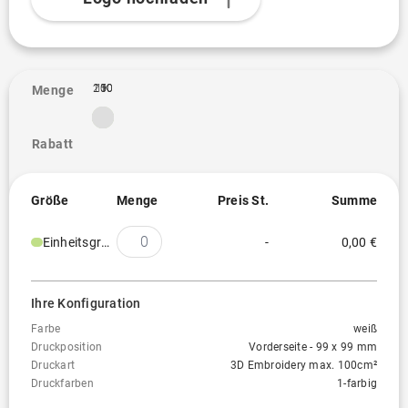
DTF Transfer 1 max.
Auf dieser Position nicht
500cm²
verfügbar
DTF Transfer 1 max.
Auf dieser Position nicht
100
250
1K
1
Menge
750cm²
verfügbar
Rabatt
Embroidery fixed 4
Siebdruck
Auf dieser Position nicht verfügbar
Größe
Menge
Preis St.
Summe
Einheitsgröße
-
0,00 €
Ihre Konfiguration
Farbe
weiß
Druckposition
Vorderseite - 99 x 99 mm
Druckart
3D Embroidery max. 100cm²
Druckfarben
1-farbig