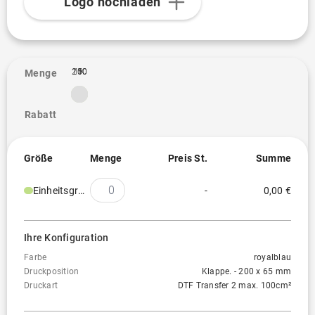
Logo hochladen
100
250
1K
1
Menge
Rabatt
Größe
Menge
Preis St.
Summe
Einheitsgröße
-
0,00 €
Ihre Konfiguration
Farbe
royalblau
Druckposition
Klappe. - 200 x 65 mm
Druckart
DTF Transfer 2 max. 100cm²