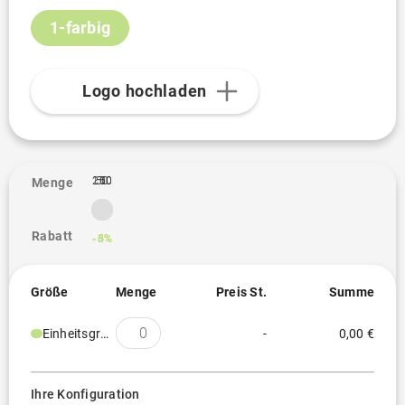
1-farbig
Logo hochladen
100
250
50
1
Menge
Rabatt
-3%
-5%
-6%
Größe
Menge
Preis St.
Summe
Einheitsgröße
-
0,00 €
Ihre Konfiguration