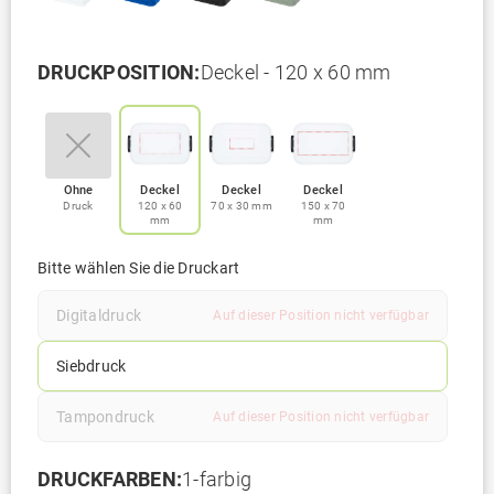
DRUCKPOSITION:
Deckel - 120 x 60 mm
Ohne
Deckel
Deckel
Deckel
Druck
120 x 60
70 x 30 mm
150 x 70
mm
mm
Bitte wählen Sie die Druckart
Digitaldruck
Auf dieser Position nicht verfügbar
Siebdruck
Tampondruck
Auf dieser Position nicht verfügbar
DRUCKFARBEN:
1-farbig