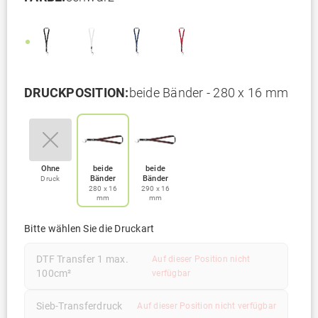
DRUCKPOSITION:
beide Bänder - 280 x 16 mm
Ohne
beide
beide
Bänder
Bänder
Druck
280 x 16
290 x 16
mm
mm
Bitte wählen Sie die Druckart
DTF Transfer 1 max.
Auf dieser Position nicht
100cm²
verfügbar
Sieb-Transferdruck
Auf dieser Position nicht verfügbar