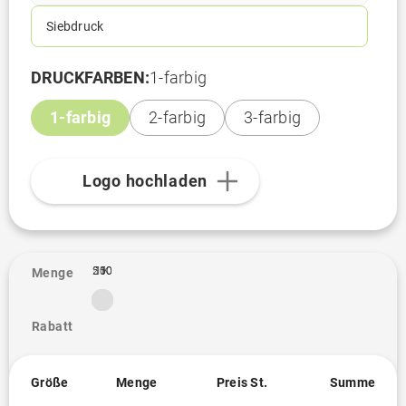
Siebdruck
DRUCKFARBEN:
1-farbig
1-farbig
2-farbig
3-farbig
Logo hochladen
250
500
1K
1
Menge
Rabatt
Größe
Menge
Preis St.
Summe