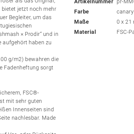
ößer als das Original,
Artikelnummer
pr-MM
 bietet jetzt noch mehr
Farbe
canary
uer Begleiter, um das
Maße
0 x 2
rtugiesischen
Material
FSC-Pa
shmash × Prodir“ und in
nie aufgehört haben zu
(200 g/m2) bewahren die
ise Fadenheftung sorgt
sicherem, FSC®-
ist mit sehr guten
ißen Innenseiten sind
 Seite nachlesbar. Made