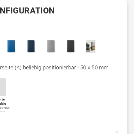
ONFIGURATION
seite (A) beliebig positionierbar - 50 x 50 mm
ite
ebig
nierbar
0 mm