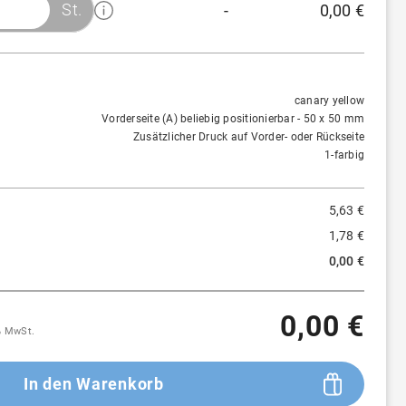
St.
-
0,00 €
Menge
Preis/St.
Rabatt
300 St.
5,63 €
-
canary yellow
Vorderseite (A) beliebig positionierbar - 50 x 50 mm
500 St.
4,90 €
≈
13 %
Zusätzlicher Druck auf Vorder- oder Rückseite
1-farbig
1.000 St.
4,47 €
≈
21 %
5,63 €
3.000 St.
4,28 €
≈
24 %
1,78 €
5.000 St.
4,21 €
≈
25 %
0,00 €
10.000 St.
4,15 €
≈
26 %
0,00 €
20.000 St.
4,04 €
≈
28 %
9% MwSt.
In den Warenkorb