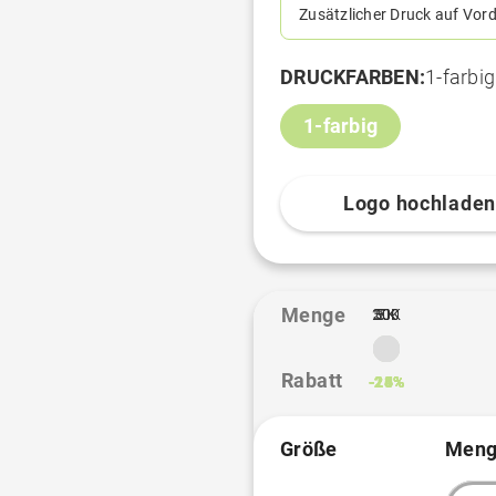
Zusätzlicher Druck auf Vord
DRUCKFARBEN:
1-farbig
1-farbig
Logo hochlade
Menge
10K
20K
300
500
1K
3K
5K
Rabatt
-13%
-21%
-24%
-25%
-26%
-28%
Größe
Meng