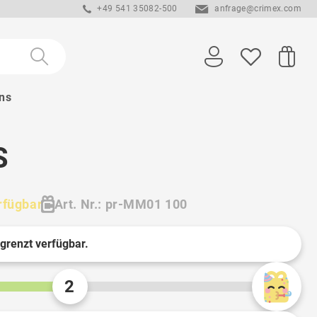
+49 541 35082-500
anfrage@crimex.com
ns
S
rfügbar
Art. Nr.: pr-MM01 100
egrenzt verfügbar.
2