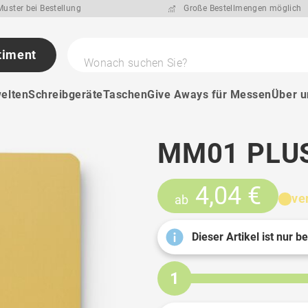
uster bei Bestellung
Große Bestellmengen möglich
timent
Wonach suchen Sie?
elten
Schreibgeräte
Taschen
Give Aways für Messen
Über u
MM01 PLU
4,04 €
ve
ab
Dieser Artikel ist nur b
1