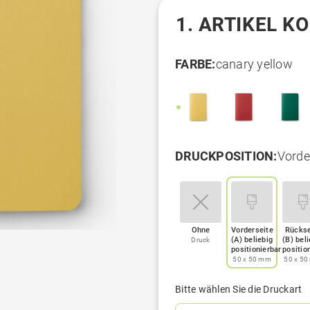
1. ARTIKEL K
FARBE:
canary yellow
DRUCKPOSITION:
Vorder
Ohne
Vorderseite
Rückse
(A) beliebig
(B) beli
Druck
positionierbar
positio
50 x 50 mm
50 x 5
Bitte wählen Sie die Druckart