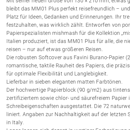
Mit seiner neuen Größe von 130 × 210 mm, etwas gr
bleibt das MM01 Plus perfekt reisefreundlich – und
Platz für Ideen, Gedanken und Erinnerungen. Ihr tre
festzuhalten, was wirklich zählt. Entworfen von po
Papierspezialisten mishmash für die Kollektion „mi
Italien produziert, ist das MM01 Plus für alle, die 
reisen – nur auf etwas größeren Reisen.
Die robusten Softcover aus Favini Burano-Papier 
romantische, taktile Rauheit des Papiers, die präz
für optimale Flexibilität und Langlebigkeit.
Lieferbar in sieben eleganten matten Farbtönen.
Der hochwertige Papierblock (90 g/m2) aus tinten
zertifiziertem sowie chlor- und säurefreiem Papier 
Schreibeigenschaften ausgestattet. Die 72 naturwe
liniert. Angaben zur Nachhaltigkeit auf der letzten
in Italy.