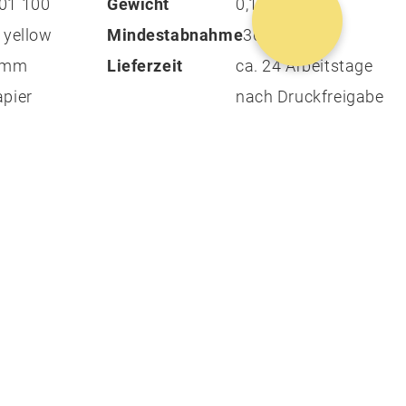
01 100
Gewicht
0,1 kg
 yellow
Mindestabnahme
300
1 mm
Lieferzeit
ca. 24 Arbeitstage
pier
nach Druckfreigabe