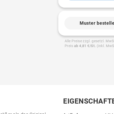
Muster bestell
Alle Preise zzgl. gesetzl. MwS
Preis
ab 4,81 €/St.
(inkl. MwS
EIGENSCHAFT