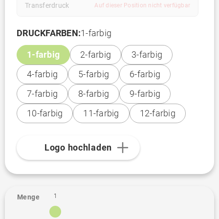
Transferdruck
Auf dieser Position nicht verfügbar
DRUCKFARBEN:
1-farbig
1-farbig
2-farbig
3-farbig
4-farbig
5-farbig
6-farbig
7-farbig
8-farbig
9-farbig
10-farbig
11-farbig
12-farbig
Logo hochladen
1
Menge