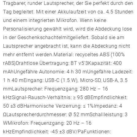
Tragbarer, runder Lautsprecher, der Sie perfekt durch den
Tag begleitet. Mit einer Akkulaufzeit von ca. 4.5 Stunden
und einem integrierten Mikrofon. Wenn keine
Personalisierung gewählt wird, wird die Abdeckung lose
in der Geschenkschachtelmitgeliefert. Sobald sie am
Lautsprecher angebracht ist, kann die Abdeckung nicht
mehr entfernt werden.Material: recyceltes ABS (100%
rABS)Drahtlose Übertragung: BT v5'3Kapazität: 400
mAhUngefähre Autonomie: 4 h 30 mUngefähre Ladezeit:
1 h 40 mEingang: USB-C (1.5 W), Micro-SD, USB-A, 3.5
mmLautsprecher: Frequenzgang: 280 Hz – 16
kHzSignal-Rausch-Verhältnis: ≥ 95 dBEmpfindlichkeit:
50 ±3 dBHarmonische Verzerrung: ≤ 1%Impedanz: 4
ΩLautsprecherdurchmesser: Ø 52 mmSchallleistung: 3
WMikrofon: Frequenzgang: 20 Hz – 16
kHzEmpfindlichkeit: -45 ±3 dBV/PaFunktionen: