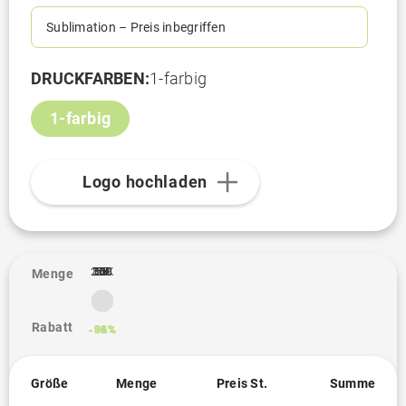
Sublimation – Preis inbegriffen
DRUCKFARBEN:
1-farbig
1-farbig
Logo hochladen
2.5K
10K
100
250
500
1K
5K
25
50
1
Menge
Rabatt
-82%
-86%
-92%
-94%
-95%
-96%
-96%
-96%
-96%
Größe
Menge
Preis St.
Summe