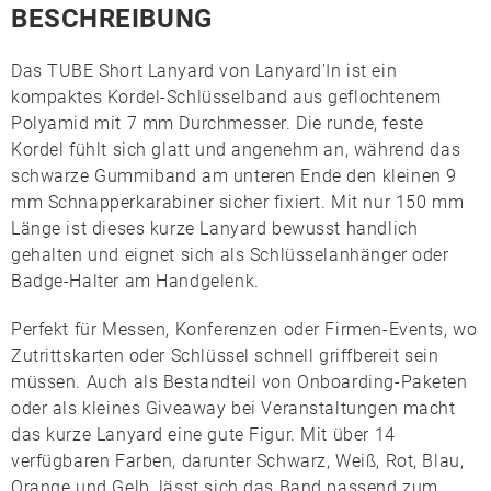
BESCHREIBUNG
Das
TUBE Short Lanyard
von
Lanyard'In
ist ein
kompaktes Kordel-Schlüsselband aus geflochtenem
Polyamid
mit 7 mm Durchmesser. Die runde, feste
Kordel fühlt sich glatt und angenehm an, während das
schwarze Gummiband am unteren Ende den kleinen
9
mm Schnapperkarabiner
sicher fixiert. Mit nur 150 mm
Länge ist dieses kurze Lanyard bewusst handlich
gehalten und eignet sich als Schlüsselanhänger oder
Badge-Halter am Handgelenk.
Perfekt für Messen, Konferenzen oder Firmen-Events, wo
Zutrittskarten oder Schlüssel schnell griffbereit sein
müssen. Auch als Bestandteil von Onboarding-Paketen
oder als kleines Giveaway bei Veranstaltungen macht
das kurze Lanyard eine gute Figur. Mit über 14
verfügbaren Farben, darunter Schwarz, Weiß, Rot, Blau,
Orange und Gelb, lässt sich das Band passend zum