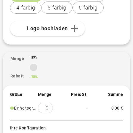
4-farbig
5-farbig
6-farbig
Logo hochladen
100
10
25
50
1
Menge
Rabatt
-10%
-13%
-5%
-7%
Größe
Menge
Preis St.
Summe
Einheitsgröße
-
0,00 €
Ihre Konfiguration