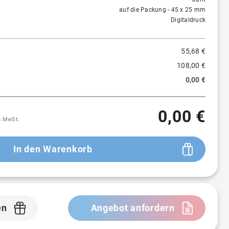
auf die Packung - 45 x 25 mm
250 St.
3,90 €
≈
93 %
Digitaldruck
500 St.
3,53 €
≈
94 %
55,68 €
108,00 €
0,00 €
0,00 €
9% MwSt.
In den Warenkorb
en
Angebot anfordern