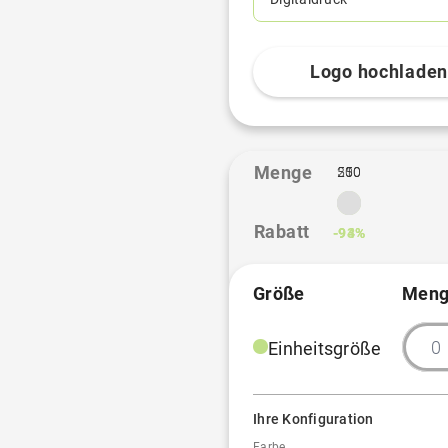
Logo hochlade
Menge
250
500
1
Rabatt
-93%
-94%
Größe
Meng
Einheitsgröße
Ihre Konfiguration
Farbe