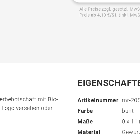
Alle Preise zzgl. gesetzl. MwS
Preis
ab 4,13 €/St.
(inkl. MwS
EIGENSCHAFT
erbebotschaft mit Bio-
Artikelnummer
mr-20
m Logo versehen oder
Farbe
bunt
Maße
0 x 1
Material
Gewürz