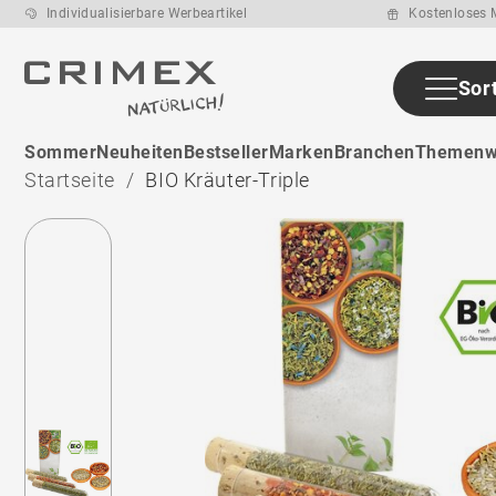
Individualisierbare Werbeartikel
Kostenloses M
Sor
Sommer
Neuheiten
Bestseller
Marken
Branchen
Themenw
Startseite
BIO Kräuter-Triple