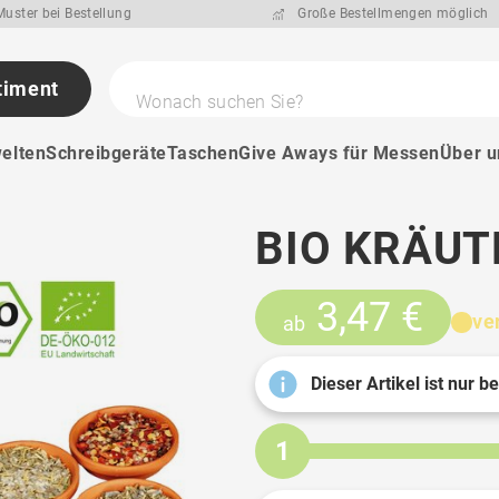
uster bei Bestellung
Große Bestellmengen möglich
timent
Wonach suchen Sie?
elten
Schreibgeräte
Taschen
Give Aways für Messen
Über u
BIO KRÄUT
3,47 €
ve
ab
Dieser Artikel ist nur b
1