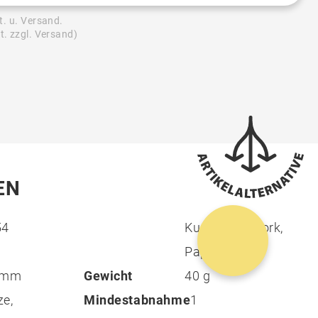
t. u. Versand.
t. zzgl. Versand)
EN
54
Kunststoff, Kork,
Papier
1 mm
Gewicht
40 g
e,
Mindestabnahme
1