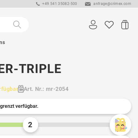
+49 541 35082-500
anfrage@crimex.com
ns
ER-TRIPLE
rfügbar
Art. Nr.: mr-2054
egrenzt verfügbar.
2