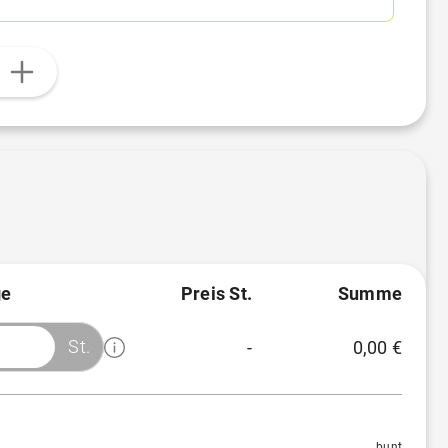
n
e
Preis St.
Summe
St.
-
0,00 €
Menge
Preis/St.
Rabatt
1 St.
55,68 €
-
bunt