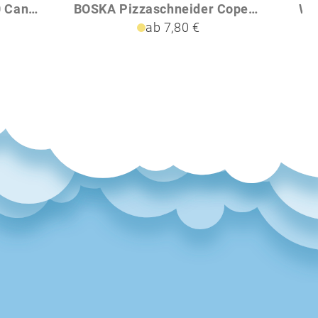
VESPER Schürze aus 100 Canvas-Baumwolle 300 gm mit Metalldetails
BOSKA Pizzaschneider Copenhagen
ab 7,80 €