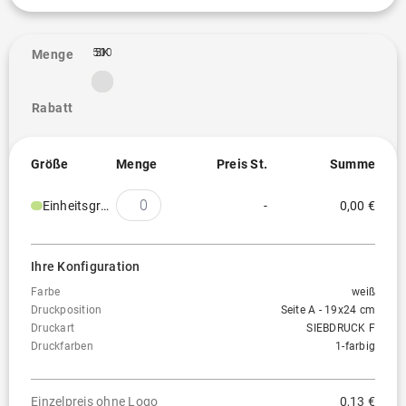
500
2K
5K
1
Menge
Rabatt
Größe
Menge
Preis St.
Summe
Einheitsgröße
-
0,00 €
Ihre Konfiguration
Farbe
weiß
Druckposition
Seite A - 19x24 cm
Druckart
SIEBDRUCK F
Druckfarben
1-farbig
Einzelpreis ohne Logo
0,13 €