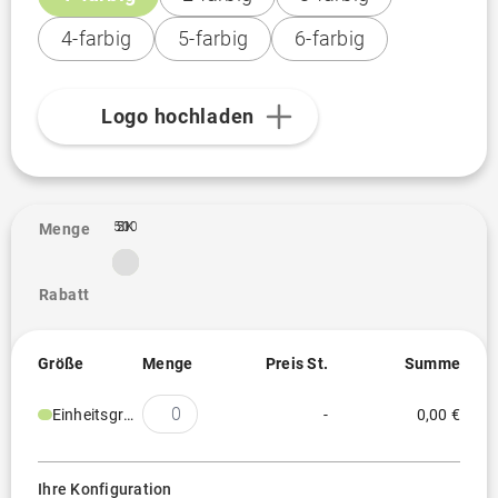
4-farbig
5-farbig
6-farbig
Logo hochladen
500
2K
5K
1
Menge
Rabatt
Größe
Menge
Preis St.
Summe
Einheitsgröße
-
0,00 €
Ihre Konfiguration