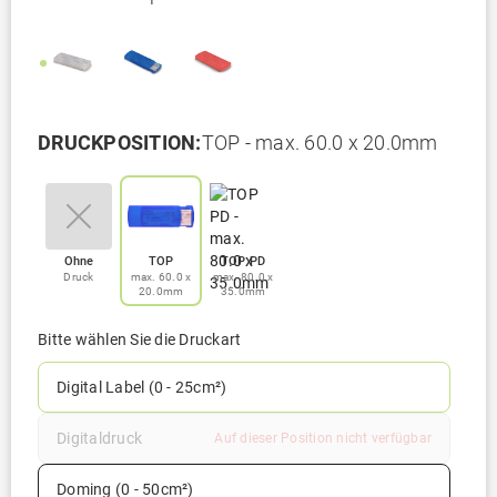
DRUCKPOSITION:
TOP - max. 60.0 x 20.0mm
Ohne
TOP
TOP PD
Druck
max. 60.0 x
max. 80.0 x
20.0mm
35.0mm
Bitte wählen Sie die Druckart
Digital Label (0 - 25cm²)
Digitaldruck
Auf dieser Position nicht verfügbar
Doming (0 - 50cm²)