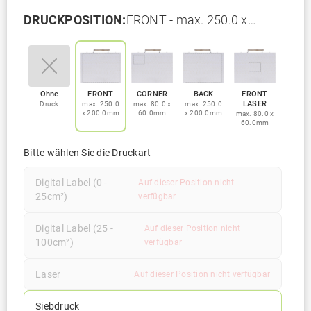
DRUCKPOSITION:
FRONT - max. 250.0 x
200.0mm
Ohne
FRONT
CORNER
BACK
FRONT
LASER
Druck
max. 250.0
max. 80.0 x
max. 250.0
x 200.0mm
60.0mm
x 200.0mm
max. 80.0 x
60.0mm
Bitte wählen Sie die Druckart
Digital Label (0 -
Auf dieser Position nicht
25cm²)
verfügbar
Digital Label (25 -
Auf dieser Position nicht
100cm²)
verfügbar
Laser
Auf dieser Position nicht verfügbar
Siebdruck