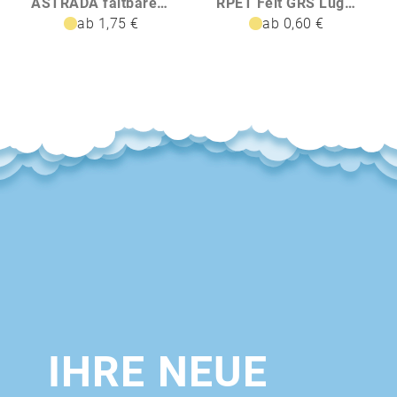
ASTRADA faltbarer Reisebecher aus Silikon und PP 250 ml
RPET Felt GRS Luggage Tag Gepäckanhänger
ab 1,75 €
ab 0,60 €
IHRE NEUE