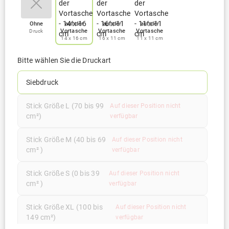
Ohne
auf der
auf der
auf der
Vortasche
Vortasche
Vortasche
Druck
14 x 16 cm
16 x 11 cm
11 x 11 cm
Bitte wählen Sie die Druckart
Siebdruck
Stick Größe L (70 bis 99
Auf dieser Position nicht
cm²)
verfügbar
Stick Größe M (40 bis 69
Auf dieser Position nicht
cm² )
verfügbar
Stick Größe S (0 bis 39
Auf dieser Position nicht
cm² )
verfügbar
Stick Größe XL (100 bis
Auf dieser Position nicht
149 cm²)
verfügbar