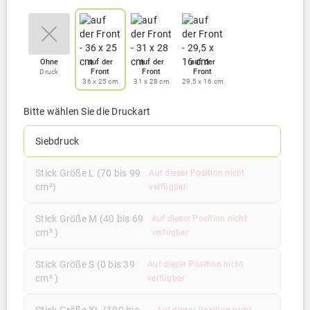
Ohne
auf der
auf der
auf der
Front
Front
Front
Druck
36 x 25 cm
31 x 28 cm
29,5 x 16 cm
Bitte wählen Sie die Druckart
Siebdruck
Stick Größe L (70 bis 99
Auf dieser Position nicht
cm²)
verfügbar
Stick Größe M (40 bis 69
Auf dieser Position nicht
cm² )
verfügbar
Stick Größe S (0 bis 39
Auf dieser Position nicht
cm² )
verfügbar