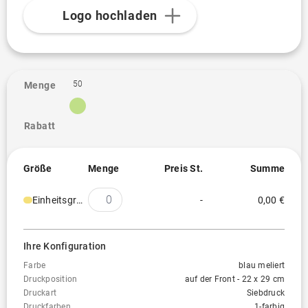
Transferdruck bis
Auf dieser Position nicht
25cm²
Logo hochladen
verfügbar
Transferdruck bis 50
Auf dieser Position nicht
cm²
verfügbar
50
Menge
Rabatt
Größe
Menge
Preis St.
Summe
Einheitsgröße
-
0,00 €
Ihre Konfiguration
Farbe
blau meliert
Druckposition
auf der Front - 22 x 29 cm
Druckart
Siebdruck
Druckfarben
1-farbig