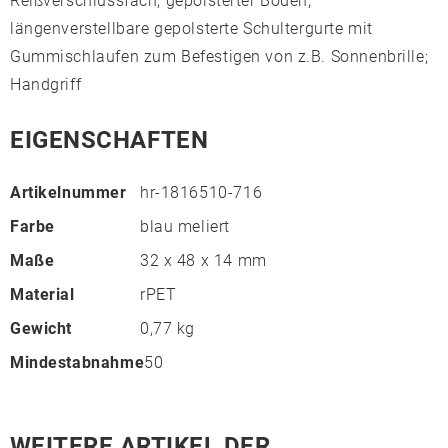
Reißverschlussfach; gepolsterter Boden;
längenverstellbare gepolsterte Schultergurte mit
Gummischlaufen zum Befestigen von z.B. Sonnenbrille;
Handgriff
EIGENSCHAFTEN
Artikelnummer
hr-1816510-716
Farbe
blau meliert
Maße
32 x 48 x 14 mm
Material
rPET
Gewicht
0,77 kg
Mindestabnahme
50
WEITERE ARTIKEL DER