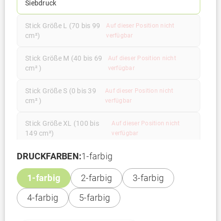
Siebdruck
Stick Größe L (70 bis 99
Auf dieser Position nicht
cm²)
verfügbar
Stick Größe M (40 bis 69
Auf dieser Position nicht
cm² )
verfügbar
Stick Größe S (0 bis 39
Auf dieser Position nicht
cm² )
verfügbar
Stick Größe XL (100 bis
Auf dieser Position nicht
149 cm²)
verfügbar
DRUCKFARBEN:
1-farbig
Transferdruck bis 100
Auf dieser Position nicht
cm²
verfügbar
1-farbig
2-farbig
3-farbig
Transferdruck bis 200
Auf dieser Position nicht
4-farbig
5-farbig
cm²
verfügbar