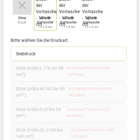
Ohne
auf der
auf der
auf der
Vortasche
Vortasche
Vortasche
Druck
19 x 9 cm
17 x 8 cm
12 x 6 cm
Bitte wählen Sie die Druckart
Siebdruck
Stick Größe L (70 bis 99
Auf dieser Position nicht
cm²)
verfügbar
Stick Größe M (40 bis 69
Auf dieser Position nicht
cm² )
verfügbar
Stick Größe S (0 bis 39
Auf dieser Position nicht
cm² )
verfügbar
Stick Größe XL (100 bis
Auf dieser Position nicht
149 cm²)
verfügbar