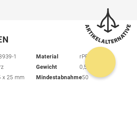
EN
3939-1
Material
rPET
rz
Gewicht
0,537 kg
5 x 25 mm
Mindestabnahme
50