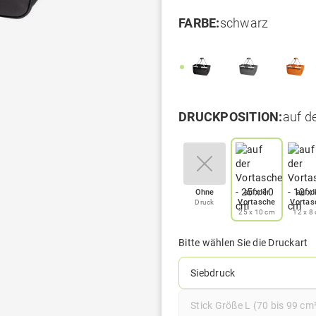
FARBE:
schwarz
DRUCKPOSITION:
auf d
Ohne
auf der
auf d
Vortasche
Vortas
Druck
25 x 10 cm
12 x 8
Bitte wählen Sie die Druckart
Siebdruck
Stick Größe L (70 bis 99 cm