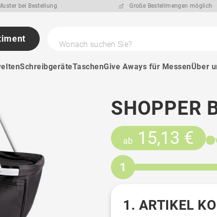
uster bei Bestellung
Große Bestellmengen möglich
timent
Wonach suchen Sie?
elten
Schreibgeräte
Taschen
Give Aways für Messen
Über u
SHOPPER 
15,13 €
ab
1
1. ARTIKEL K