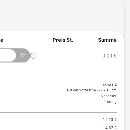
e
Preis St.
Summe
St.
-
0,00 €
Menge
Preis/St.
Rabatt
50 St.
15,13 €
-
schwarz
auf der Vortasche - 25 x 10 cm
Siebdruck
1-farbig
15,13 €
4,67 €