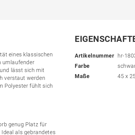
EIGENSCHAFT
ität eines klassischen
Artikelnummer
hr-180
in umlaufender
Farbe
schwa
und lässt sich mit
Maße
45 x 2
h verstaut werden
m Polyester fühlt sich
orb genug Platz für
 Ideal als gebrandetes