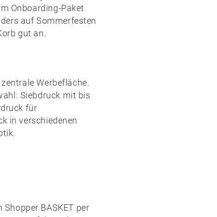
a im Onboarding-Paket
nders auf Sommerfesten
orb gut an.
s zentrale Werbefläche.
wahl:
Siebdruck
mit bis
rdruck
für
ck
in verschiedenen
tik.
n Shopper BASKET per