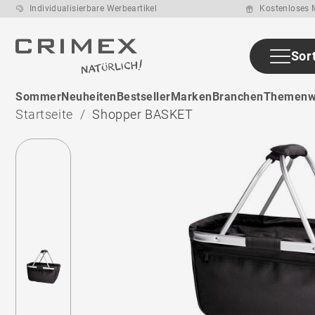
Individualisierbare Werbeartikel
Kostenloses M
Sor
Sommer
Neuheiten
Bestseller
Marken
Branchen
Themenw
Startseite
Shopper BASKET