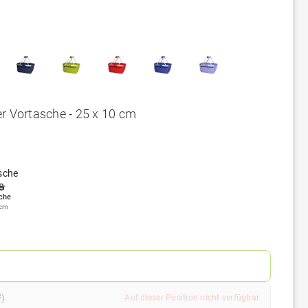
er Vortasche - 25 x 10 cm
er
che
 cm
²)
Auf dieser Position nicht verfügbar