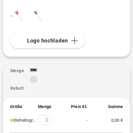
Logo hochladen
2.5K
10K
20K
100
250
300
500
1K
3K
5K
50
1
Menge
Rabatt
Größe
Menge
Preis St.
Summe
Einheitsgröße
-
0,00 €