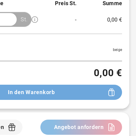
e
Preis St.
Summe
St.
-
0,00 €
Menge
Preis/St.
Rabatt
1 St.
1,36 €
-
beige
50 St.
1,36 €
-
0,00 €
100 St.
1,36 €
-
250 St.
1,36 €
-
In den Warenkorb
300 St.
1,36 €
-
500 St.
1,36 €
-
en
Angebot anfordern
1.000 St.
1,36 €
-