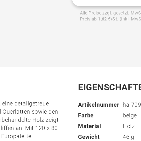
Alle Preise zzgl. gesetzl. MwS
Preis
ab 1,62 €/St.
(inkl. MwS
EIGENSCHAFT
t eine detailgetreue
Artikelnummer
ha-70
d Querlatten sowie den
Farbe
beige
unbehandelte Holz zeigt
Material
Holz
liffen an. Mit 120 x 80
 Europalette
Gewicht
46 g