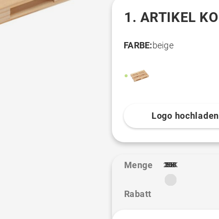
1. ARTIKEL K
FARBE:
beige
Logo hochlade
Menge
2.5K
10K
20K
100
250
300
500
1K
3K
5K
50
1
Rabatt