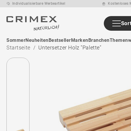
Individualisierbare Werbeartikel
Kostenloses M
Sor
ab den ca. 20
Sommer
Neuheiten
Bestseller
Marken
Branchen
Themenw
Arbeitstage
nach
Startseite
Untersetzer Holz "Palette"
Druckfreigabe