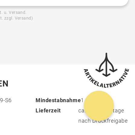
2.500 St.
1,36 €
-
t. u. Versand.
3.000 St.
1,36 €
-
t. zzgl. Versand)
5.000 St.
1,36 €
-
10.000 St.
1,36 €
-
20.000 St.
1,36 €
-
EN
99-S6
Mindestabnahme
1
Lieferzeit
ca. 20 Arbeitstage
nach Druckfreigabe