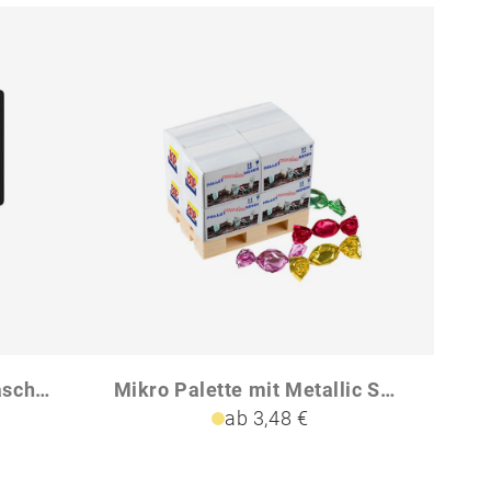
CreativDesign Ausweistasche Euro Konstantfolie mit Einschub
Mikro Palette mit Metallic Sweets
ab 3,48 €