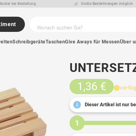
uster bei Bestellung
Große Bestellmengen möglich
timent
Wonach suchen Sie?
elten
Schreibgeräte
Taschen
Give Aways für Messen
Über u
UNTERSETZ
1,36 €
verfü
Dieser Artikel ist nur b
1