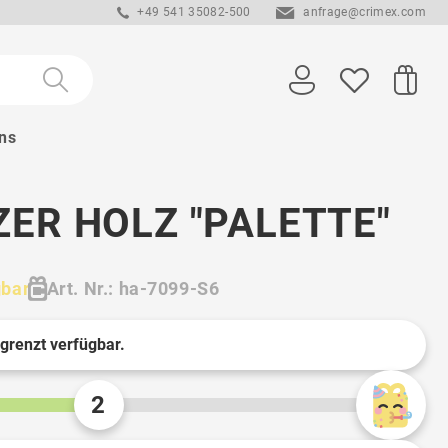
+49 541 35082-500
anfrage@crimex.com
ns
ER HOLZ "PALETTE"
gbar
Art. Nr.: ha-7099-S6
egrenzt verfügbar.
2