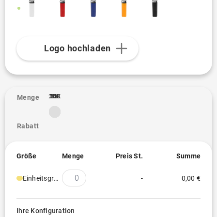
Logo hochladen
2.5K
10K
20K
100
250
300
500
1K
3K
5K
50
Menge
Rabatt
Größe
Menge
Preis St.
Summe
Einheitsgröße
-
0,00 €
Ihre Konfiguration