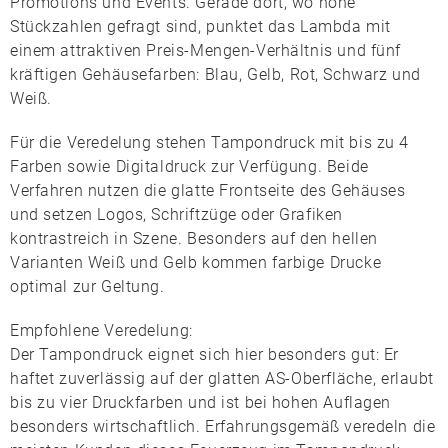
Promotions und Events. Gerade dort, wo hohe
Stückzahlen gefragt sind, punktet das
Lambda
mit
einem attraktiven Preis-Mengen-Verhältnis und fünf
kräftigen Gehäusefarben:
Blau
,
Gelb
,
Rot
,
Schwarz
und
Weiß
.
Für die Veredelung stehen
Tampondruck
mit bis zu 4
Farben sowie
Digitaldruck
zur Verfügung. Beide
Verfahren nutzen die glatte Frontseite des Gehäuses
und setzen Logos, Schriftzüge oder Grafiken
kontrastreich in Szene. Besonders auf den hellen
Varianten Weiß und Gelb kommen farbige Drucke
optimal zur Geltung.
Empfohlene Veredelung:
Der
Tampondruck
eignet sich hier besonders gut: Er
haftet zuverlässig auf der glatten AS-Oberfläche, erlaubt
bis zu vier Druckfarben und ist bei hohen Auflagen
besonders wirtschaftlich. Erfahrungsgemäß veredeln die