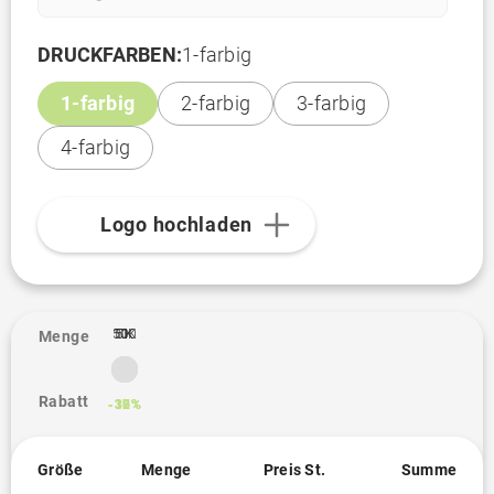
DRUCKFARBEN:
1-farbig
1-farbig
2-farbig
3-farbig
4-farbig
Logo hochladen
10K
500
1K
5K
1
Menge
Rabatt
-12%
-30%
-36%
-37%
Größe
Menge
Preis St.
Summe