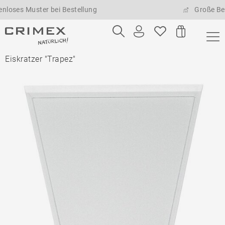
 Muster bei Bestellung
Große Bestellm
Eiskratzer "Trapez"