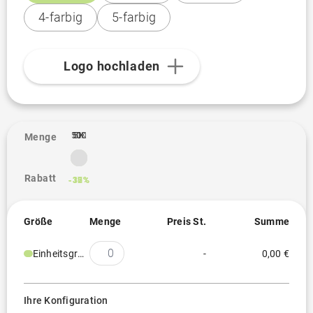
4-farbig
5-farbig
Logo hochladen
10K
500
1K
5K
1
Menge
Rabatt
-12%
-30%
-35%
-37%
Größe
Menge
Preis St.
Summe
Einheitsgröße
-
0,00 €
Ihre Konfiguration