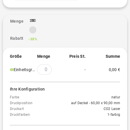
100
250
25
50
1
Menge
Rabatt
-12%
-30%
-35%
-37%
Größe
Menge
Preis St.
Summe
Einheitsgröße
-
0,00 €
Ihre Konfiguration
Farbe
natur
Druckposition
auf Deckel - 60,00 x 90,00 mm
Druckart
CO2 Laser
Druckfarben
1-farbig