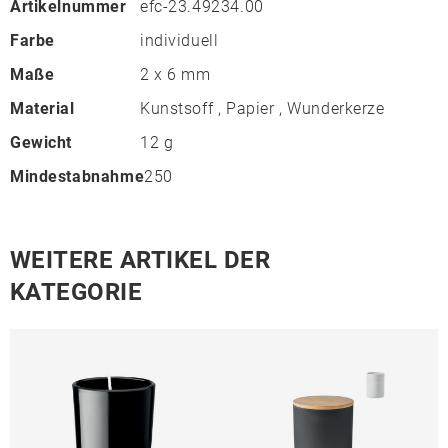
Artikelnummer
efc-23.49234.00
Farbe
individuell
Maße
2 x 6 mm
Material
Kunstsoff , Papier , Wunderkerze
Gewicht
12 g
Mindestabnahme
250
WEITERE ARTIKEL DER
KATEGORIE