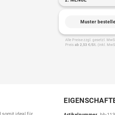
Muster bestell
Alle Preise zzgl. gesetzl. MwS
Preis
ab 2,53 €/St.
(inkl. MwS
EIGENSCHAFT
 somit ideal für
Artikelnummer
bh-113