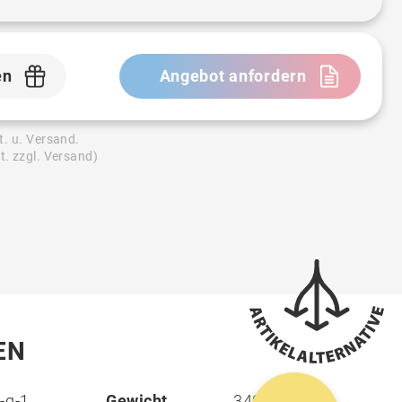
en
Angebot anfordern
t. u. Versand.
t. zzgl. Versand)
EN
-g-1
Gewicht
340 g