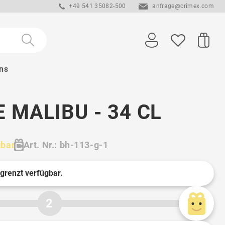
+49 541 35082-500
anfrage@crimex.com
ns
 MALIBU - 34 CL
gbar
Art. Nr.: bh-113-g-1
egrenzt verfügbar.
2