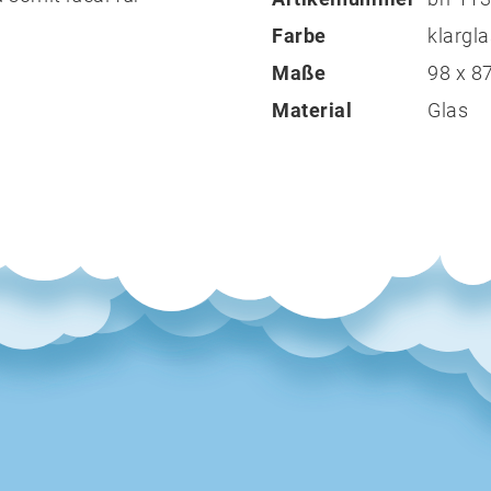
Farbe
klargl
Maße
98 x 
Material
Glas