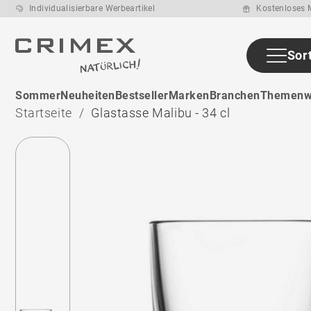
Individualisierbare Werbeartikel
Kostenloses M
Sor
ab den ca. 30
Sommer
Neuheiten
Bestseller
Marken
Branchen
Themenw
Arbeitstage
nach
Startseite
Glastasse Malibu - 34 cl
Druckfreigabe