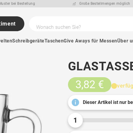
uster bei Bestellung
Große Bestellmengen möglich
timent
Wonach suchen Sie?
elten
Schreibgeräte
Taschen
Give Aways für Messen
Über u
GLASTASSE
3,82 €
verfü
Dieser Artikel ist nur b
1