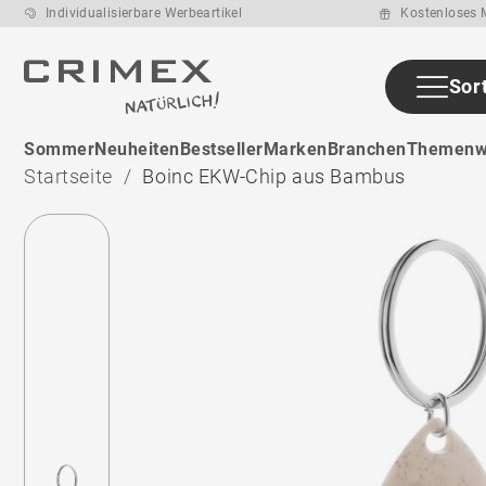
Individualisierbare Werbeartikel
Kostenloses M
Sor
ab den ca. 13 -
Sommer
Neuheiten
Bestseller
Marken
Branchen
Themenw
15 Arbeitstage
nach
Startseite
Boinc EKW-Chip aus Bambus
Druckfreigabe