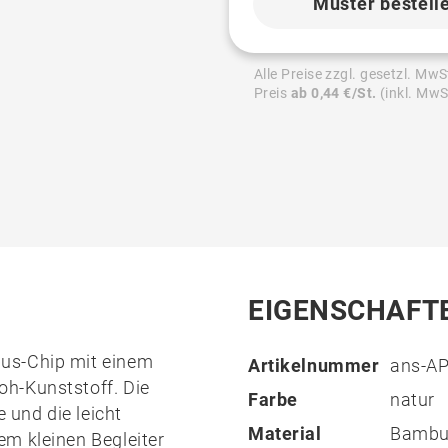
Muster bestell
Alle Preise zzgl. gesetzl. MwS
Preis
ab 0,44 €/St.
(inkl. MwS
EIGENSCHAFT
us-Chip mit einem
Artikelnummer
ans-A
oh-Kunststoff
. Die
Farbe
natur
und die leicht
Material
Bambu
m kleinen Begleiter