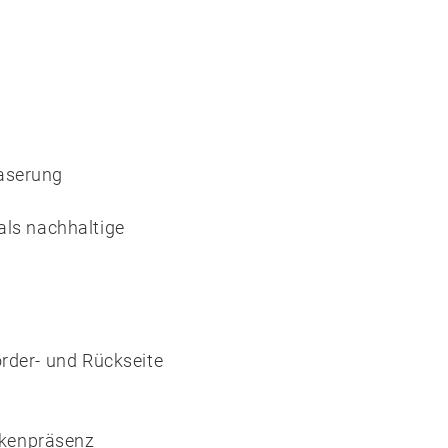
aserung
als nachhaltige
rder- und Rückseite
rkenpräsenz