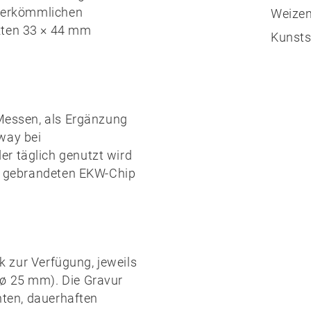
 herkömmlichen
Weizen
kten 33 × 44 mm
Kunsts
 Messen, als Ergänzung
way bei
r täglich genutzt wird
em gebrandeten EKW-Chip
k
zur Verfügung, jeweils
(ø 25 mm). Die Gravur
enten, dauerhaften