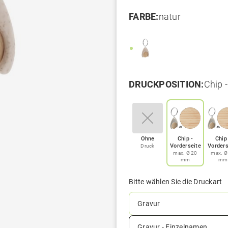
FARBE:
natur
DRUCKPOSITION:
Chip 
Ohne
Chip -
Chip
Vorderseite
Vorders
Druck
max. Ø 20
max. Ø
mm
mm
Bitte wählen Sie die Druckart
Gravur
Gravur - Einzelnamen