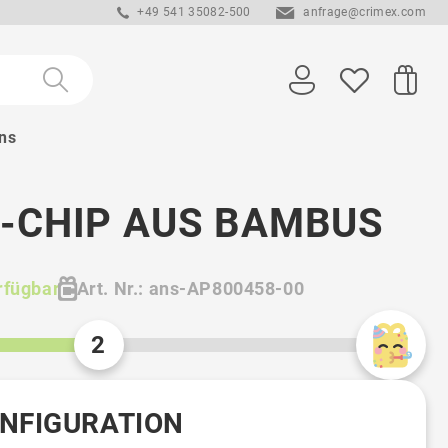
+49 541 35082-500
anfrage@crimex.com
ns
-CHIP AUS BAMBUS
rfügbar
Art. Nr.: ans-AP800458-00
2
ONFIGURATION