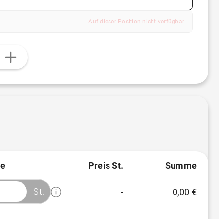
Auf dieser Position nicht verfügbar
n
e
Preis St.
Summe
St.
-
0,00 €