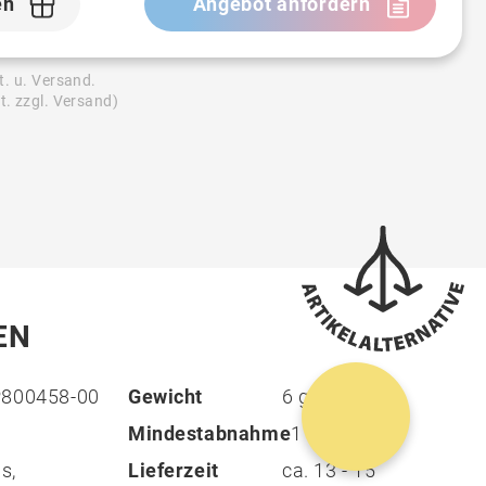
en
Angebot anfordern
t. u. Versand.
t. zzgl. Versand)
EN
P800458-00
Gewicht
6 g
Mindestabnahme
1
s,
Lieferzeit
ca. 13 - 15