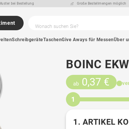
uster bei Bestellung
Große Bestellmengen möglich
timent
Wonach suchen Sie?
elten
Schreibgeräte
Taschen
Give Aways für Messen
Über u
BOINC EKW
0,37 €
ve
ab
1
1. ARTIKEL K