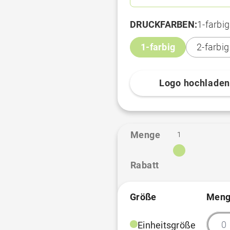
DRUCKFARBEN:
1-farbig
1-farbig
2-farbig
Logo hochlade
Menge
1
Rabatt
Größe
Meng
Einheitsgröße