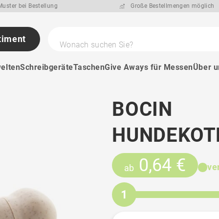
uster bei Bestellung
Große Bestellmengen möglich
timent
Wonach suchen Sie?
elten
Schreibgeräte
Taschen
Give Aways für Messen
Über u
BOCIN
HUNDEKOT
0,64 €
ve
ab
1