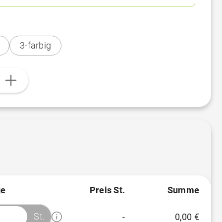
3-farbig
n
e
Preis St.
Summe
St.
-
0,00 €