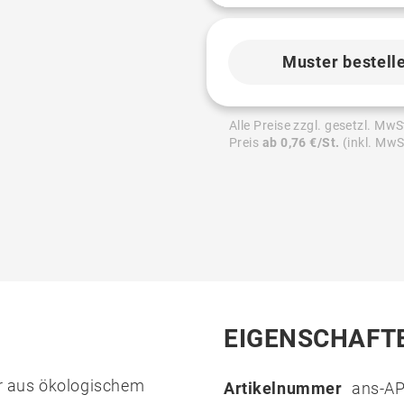
Muster bestell
Alle Preise zzgl. gesetzl. MwS
Preis
ab 0,76 €/St.
(inkl. MwS
EIGENSCHAFT
r aus ökologischem
Artikelnummer
ans-A