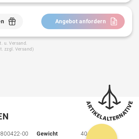
en
Angebot anfordern
t. u. Versand.
t. zzgl. Versand)
EN
P800422-00
Gewicht
40 g