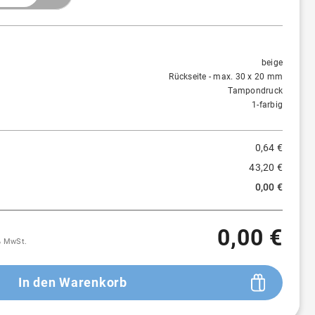
Menge
Preis/St.
Rabatt
1 St.
0,64 €
-
beige
Rückseite - max. 30 x 20 mm
Tampondruck
1-farbig
0,64 €
43,20 €
0,00 €
0,00 €
9% MwSt.
In den Warenkorb