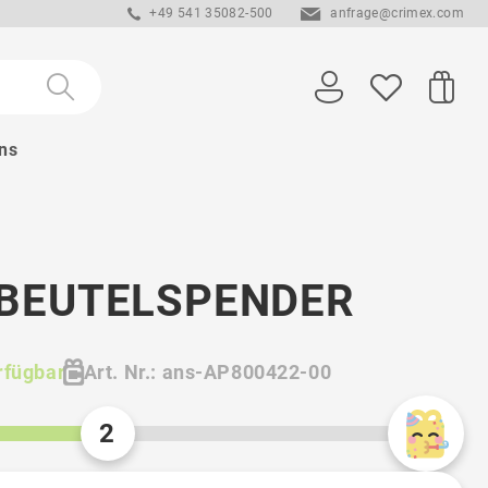
+49 541 35082-500
anfrage@crimex.com
ns
BEUTELSPENDER
rfügbar
Art. Nr.: ans-AP800422-00
2