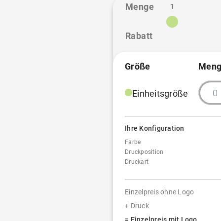
UV-LED-Druck - Einzelnamen
Menge
1
UV-LED-Druck - Einzelnamen
Rabatt
UV-LED-Druck - Einzelnamen
Größe
Meng
UV-LED-Druck - Einzelnamen
Einheitsgröße
Ihre Konfiguration
Farbe
Druckposition
Druckart
Einzelpreis ohne Logo
+ Druck
= Einzelpreis mit Logo