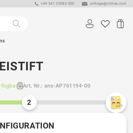
+49 541 35082-500
anfrage@crimex.com
ns
EISTIFT
rfügbar
Art. Nr.: ans-AP761194-00
2
ONFIGURATION