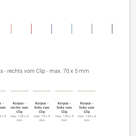
s - rechts vom Clip - max. 70 x 5 mm
s -
Korpus -
Korpus -
Korpus -
Korpus -
 vom
rechts vom
links vom
links vom
links vom
Clip
Clip
Clip
Clip
 x 5
max. 120 x 4
max. 70 x 5
max. 150 x 5
max. 120 x 4
mm
mm
mm
mm