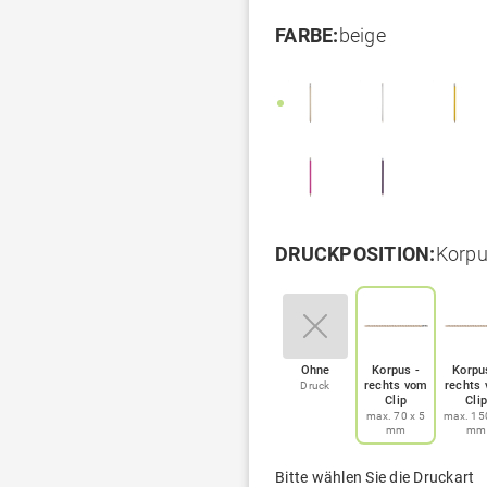
FARBE:
beige
DRUCKPOSITION:
Korpu
Ohne
Korpus -
Korpu
rechts vom
rechts
Druck
Clip
Clip
max. 70 x 5
max. 150
mm
mm
Bitte wählen Sie die Druckart