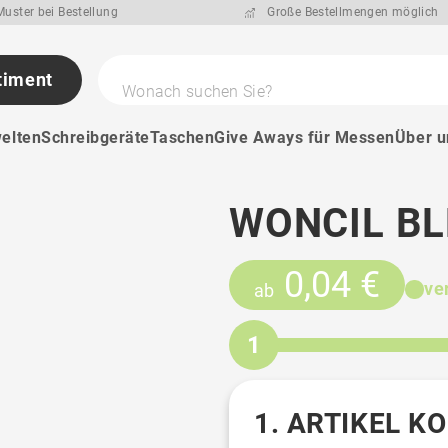
uster bei Bestellung
Große Bestellmengen möglich
timent
Wonach suchen Sie?
elten
Schreibgeräte
Taschen
Give Aways für Messen
Über u
WONCIL BL
0,04 €
ve
ab
1
1. ARTIKEL K