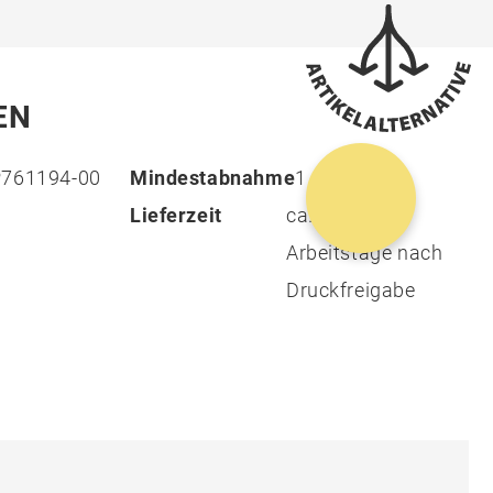
EN
P761194-00
Mindestabnahme
1
Lieferzeit
ca. 13 - 15
Arbeitstage nach
Druckfreigabe