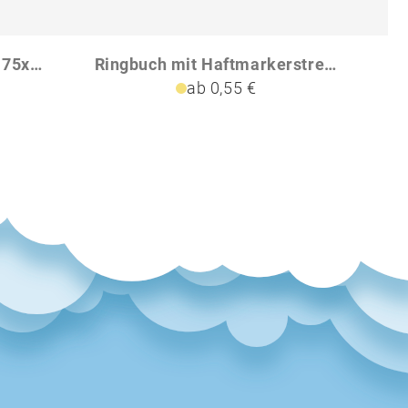
Sticky-Mate Haftnotizen 75x75 mm
Ringbuch mit Haftmarkerstreifen und Haftnotizen BENEDYKTA
ab 0,55 €