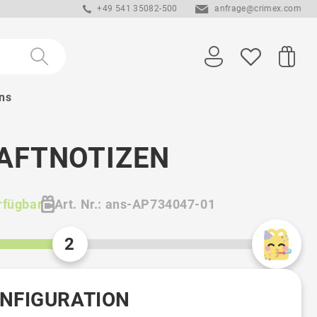
+49 541 35082-500
anfrage@crimex.com
ns
AFTNOTIZEN
rfügbar
Art. Nr.: ans-AP734047-01
2
ONFIGURATION