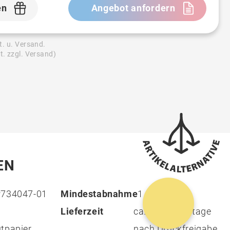
en
Angebot anfordern
t. u. Versand.
t. zzgl. Versand)
EN
P734047-01
Mindestabnahme
1
Lieferzeit
ca. 15 Arbeitstage
tpapier
nach Druckfreigabe