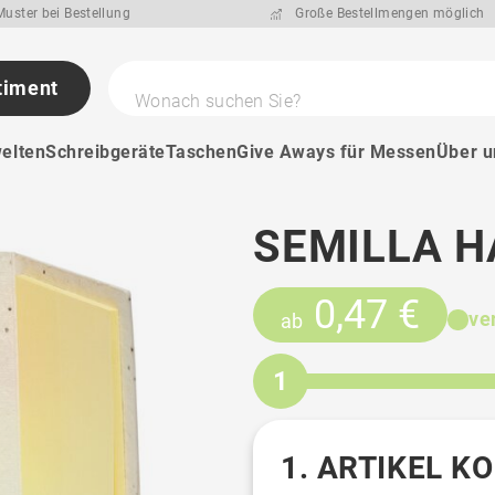
uster bei Bestellung
Große Bestellmengen möglich
timent
Wonach suchen Sie?
elten
Schreibgeräte
Taschen
Give Aways für Messen
Über u
SEMILLA H
0,47 €
ve
ab
1
1. ARTIKEL K