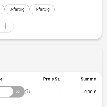
3-farbig
4-farbig
n
e
Preis St.
Summe
St.
-
0,00 €
Menge
Preis/St.
Rabatt