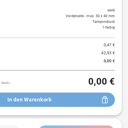
1 St.
0,47 €
-
weiß
Vorderseite - max. 50 x 40 mm
Tampondruck
1-farbig
0,47 €
42,93 €
0,00 €
0,00 €
9% MwSt.
In den Warenkorb