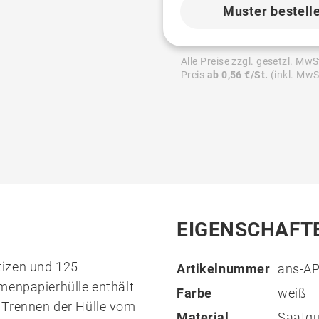
Muster bestell
Alle Preise zzgl. gesetzl. MwS
Preis
ab 0,56 €/St.
(inkl. MwS
EIGENSCHAFT
tizen und 125
Artikelnummer
ans-A
menpapierhülle enthält
Farbe
weiß
 Trennen der Hülle vom
Material
Saatgu