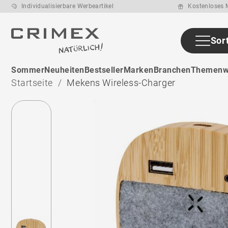
Individualisierbare Werbeartikel
Kostenloses M
Sor
ab den ca. 13 -
Sommer
Neuheiten
Bestseller
Marken
Branchen
Themenw
15 Arbeitstage
nach
Startseite
Mekens Wireless-Charger
Druckfreigabe