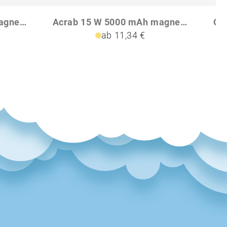
Optima GRS 5000mAh Magnetic Powerbank
Acrab 15 W 5000 mAh magnetische kabellose Powerbank mit 20 W PD aus recyceltem Kunststoff
ab 11,34 €