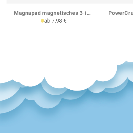
Magnapad magnetisches 3-in-1 15W Ladepad aus RCS rPlastik
ab 7,98 €