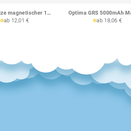
PowerCruze magnetischer 15W Autohalter aus RCS rec ABS
ab 12,01 €
ab 18,06 €