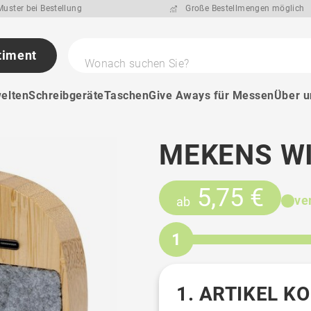
uster bei Bestellung
Große Bestellmengen möglich
timent
Wonach suchen Sie?
elten
Schreibgeräte
Taschen
Give Aways für Messen
Über u
MEKENS W
5,75 €
ve
ab
1
1. ARTIKEL K