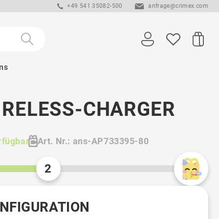
+49 541 35082-500
anfrage@crimex.com
ns
IRELESS-CHARGER
rfügbar
Art. Nr.: ans-AP733395-80
2
ONFIGURATION