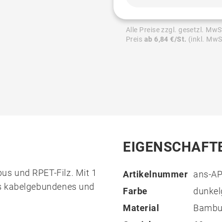
Alle Preise zzgl. gesetzl. MwS
Preis
ab 6,84 €/St.
(inkl. MwS
EIGENSCHAFT
us und RPET-Filz. Mit 1
Artikelnummer
ans-A
es kabelgebundenes und
Farbe
dunkel
Material
Bambus