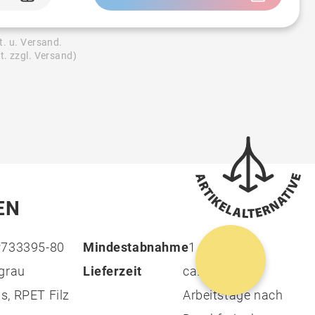
t. u. Versand.
t. zzgl. Versand)
EN
P733395-80
Mindestabnahme
1
grau
Lieferzeit
ca. 13 - 15
, RPET Filz
Arbeitstage nach