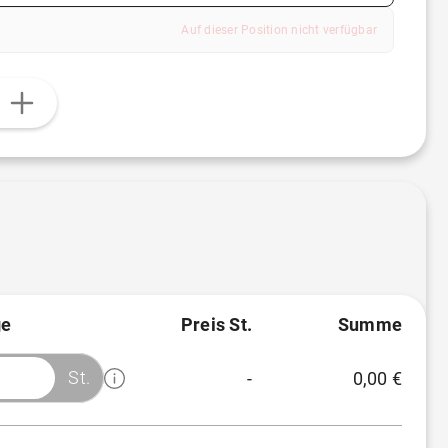
Auf dieser Position nicht verfügbar
n
e
Preis St.
Summe
St.
-
0,00 €
Menge
Preis/St.
Rabatt