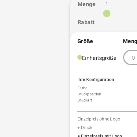
Menge
1
Transferdruck (bis 50 cm²)
Rabatt
Transferdruck (bis 600 cm²
Größe
Meng
Transferdruck (bis 900 cm²
Einheitsgröße
Ihre Konfiguration
Farbe
Druckposition
Druckart
Einzelpreis ohne Logo
+ Druck
= Einzelpreis mit Logo