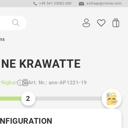
+49 541 35082-500
anfrage@crimex.com
ns
INE KRAWATTE
rfügbar
Art. Nr.: ans-AP1221-19
2
219 St.
61 St.
ONFIGURATION