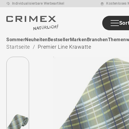
Individualisierbare Werbeartikel
Kostenloses M
Sor
ab den ca. 14
Sommer
Neuheiten
Bestseller
Marken
Branchen
Themenw
Arbeitstage
nach
Startseite
Premier Line Krawatte
Druckfreigabe