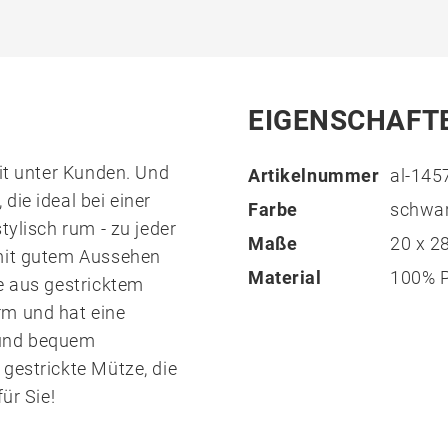
EIGENSCHAFT
rit unter Kunden. Und
Artikelnummer
al-145
die ideal bei einer
Farbe
schwa
tylisch rum - zu jeder
Maße
20 x 
 mit gutem Aussehen
Material
100% P
e aus gestricktem
rm und hat eine
 und bequem
gestrickte Mütze, die
ür Sie!