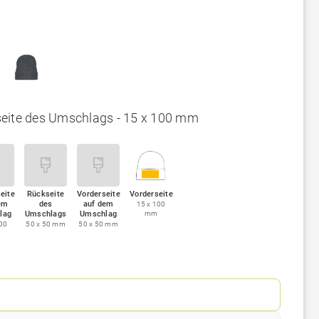
eite des Umschlags - 15 x 100 mm
eite
Rückseite
Vorderseite
Vorderseite
em
des
auf dem
15 x 100
lag
Umschlags
Umschlag
mm
100
50 x 50 mm
50 x 50 mm