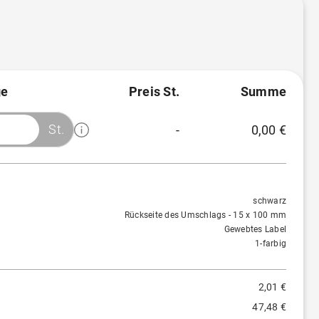
e
Preis St.
Summe
St.
-
0,00 €
Menge
Preis/St.
Rabatt
1 St.
2,01 €
-
schwarz
Rückseite des Umschlags - 15 x 100 mm
Gewebtes Label
1-farbig
2,01 €
47,48 €