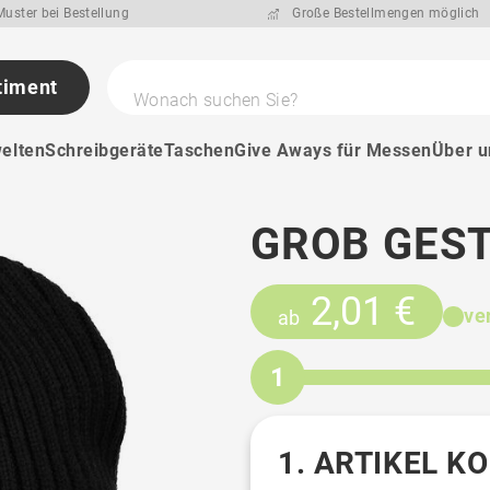
uster bei Bestellung
Große Bestellmengen möglich
timent
Wonach suchen Sie?
elten
Schreibgeräte
Taschen
Give Aways für Messen
Über u
GROB GES
2,01 €
ve
ab
1
1. ARTIKEL K