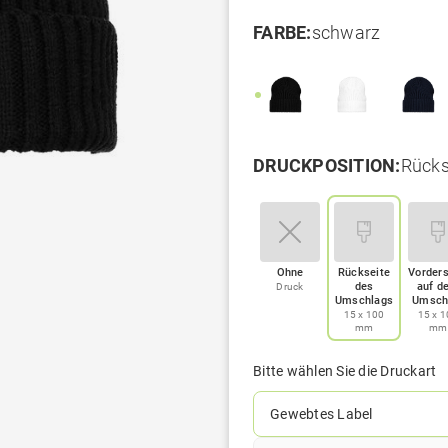
FARBE:
schwarz
DRUCKPOSITION:
Rücks
Ohne
Rückseite
Vorders
des
auf d
Druck
Umschlags
Umsch
15 x 100
15 x 
mm
mm
Bitte wählen Sie die Druckart
Gewebtes Label