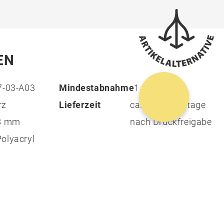
EN
7-03-A03
Mindestabnahme
1
rz
Lieferzeit
ca. 14 Arbeitstage
28 mm
nach Druckfreigabe
olyacryl