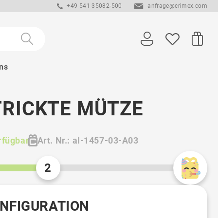
+49 541 35082-500
anfrage@crimex.com
ns
TRICKTE MÜTZE
rfügbar
Art. Nr.: al-1457-03-A03
2
ONFIGURATION