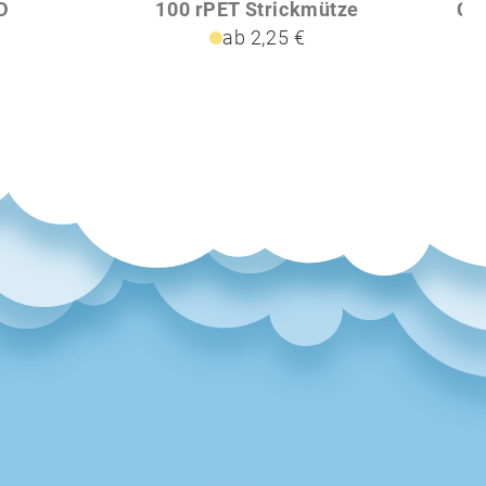
D
100 rPET Strickmütze
ab 2,25 €