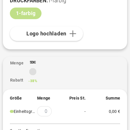
DRUCKFARBEN:
1-farbig
1-farbig
Logo hochladen
10K
500
1K
5K
1
Menge
Rabatt
-11%
-30%
-34%
-37%
Größe
Menge
Preis St.
Summe
Einheitsgröße
-
0,00 €